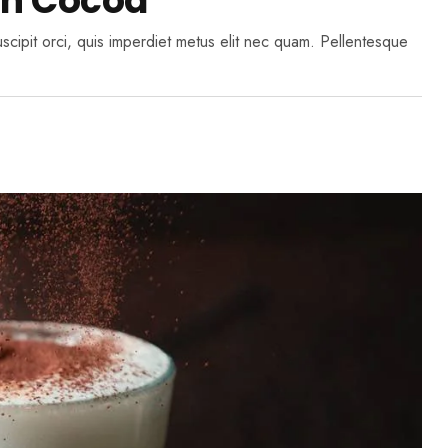
th Cocoa
suscipit orci, quis imperdiet metus elit nec quam. Pellentesque