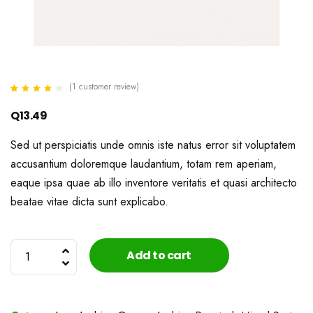
(
1
customer review)
Rated
1
4.00
out of 5
Q
13.49
based on
customer
rating
Sed ut perspiciatis unde omnis iste natus error sit voluptatem
accusantium doloremque laudantium, totam rem aperiam,
eaque ipsa quae ab illo inventore veritatis et quasi architecto
beatae vitae dicta sunt explicabo.
Ethiopia
Add to cart
Organic
Mix
quantity