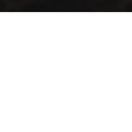
Industrialización de procesos con maquinaria y tecnología de
punta para la producción agrícola y pecuaria en el territorio
guatemalteco.
Información de Contacto